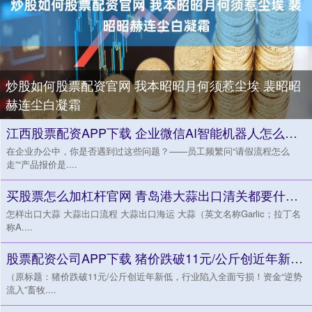
炒股如何股票配资官网 我本昭昭月何须惹尘埃 裴昭昭
赫连尘白凝霜
江西股票配资APP下载 企业微信AI智能机器人怎么用：从创建到落地，一文讲清
在企业办公中，你是否遇到过这些问题？——员工频繁问“请假流程怎么
走”“产品报价是....
买股票怎么加杠杆官网 青岛港大蒜出口清关都要什么手续出口大蒜清关一站式报关报检海运订舱
怎样出口大蒜 大蒜出口流程 大蒜出口海运 大蒜（英文名称Garlic；拉丁名
称A....
股票配资公司APP下载 猪价跌破11元/公斤创近年新低，行业陷入全面亏损！资金“逆势流入”畜牧养殖ETF（516670）
（原标题：猪价跌破11元/公斤创近年新低，行业陷入全面亏损！资金“逆势
流入”畜牧....