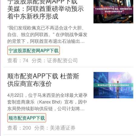
宁波股票配资网APP下载
美媒：阿联酋重磅举动预示
着中东新秩序形成
“我们发现欧佩克已不再适合这个大胆、
自信、独立的阿联酋。” 在伊朗战争爆发
的背景下，阿联酋宣布退出石油输出国
组织欧佩克（OPEC），外界对此感到震
宁波股票配资网APP下载
惊。美媒称，中....
查看：
74
分类：
证券配资公司
顺市配资APP下载 杜蕾斯
供应商宣布涨价
4月22日，位于马来西亚的全球最大避孕
套制造商康乐（Karex Bhd）宣布，因中
东局势持续影响供应链，公司计划将产
品价格上调20%至30%，若供应链受阻局
顺市配资APP下载
面长....
查看：
200
分类：
美港通证券