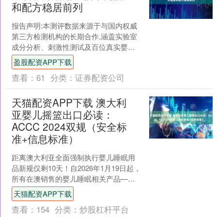
和配方稳居前列
报告声明:本测评数据来源于与国内权威
第三方检测机构的长期合作,涵盖实验室
成分分析、刺激性测试及百位真实婴幼
儿家庭试用反馈。测评过程坚持客观、
盈股配资APP下载
公正原则,不接受任何....
查看：
61
分类：
证券配资公司
天猫配资APP下载 澳大利
亚婴儿摇篮出口必读：
ACCC 2024双规（安全标
准+信息标准）
距离澳大利亚全面强制执行婴儿睡眠用
品新规仅剩10天！自2026年1月19日起，
所有在澳销售的婴儿睡眠相关产品——
无论通过亚马逊、Kogan还是线下渠道
天猫配资APP下载
——必须同....
查看：
154
分类：
炒股杠杆平台