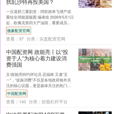
扰乱沙特再投美国？
一次退群三重剧变：阿联酋单飞增产或
重绘全球能源版图 编者按 2026年5月1日
起，欧佩克第四大产油国，重要成员阿
联酋将退出该组织（欧佩克）及“欧佩克
微豪配资官网
+”机制。 ....
查看：
97
分类：
实盘配资官网
中国配资网 政能亮丨以“投
资于人”为核心着力建设消
费强国
文/政能亮特约评论员 迟福林 又逢“五
一”，“提振消费”不仅是各地政府格外关
注的核心议题，更是媒体关注的热门话
题。 中央政策端一直高度重视“提振消
中国配资网
费”。“十五五....
查看：
140
分类：
炒股杠杆平台