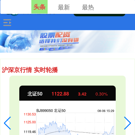
头条
最新
最热
沪深京行情 实时轮播
北证50
1122.88
3.42
0.30%