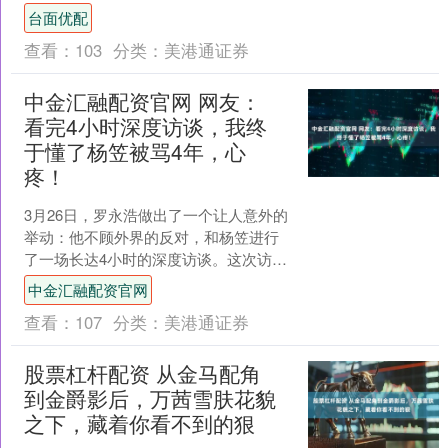
雄厚，拥有自主产权的创慧产业园，总
台面优配
建筑面积达60,000平方....
查看：
103
分类：
美港通证券
中金汇融配资官网 网友：
看完4小时深度访谈，我终
于懂了杨笠被骂4年，心
疼！
3月26日，罗永浩做出了一个让人意外的
举动：他不顾外界的反对，和杨笠进行
了一场长达4小时的深度访谈。这次访谈
不仅让杨笠得以畅所欲言，更是让她将
中金汇融配资官网
内心的痛苦与委屈都....
查看：
107
分类：
美港通证券
股票杠杆配资 从金马配角
到金爵影后，万茜雪肤花貌
之下，藏着你看不到的狠