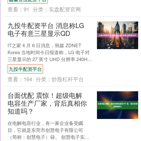
查看：
91
分类：
实盘配资官网
九投牛配资平台 消息称LG
电子有意三星显示QD
IT之家 4 月 6 日消息，韩媒 ZDNET
Korea 当地时间今日报道称，LG 电子对
三星显示的 27 英寸 UHD 分辨率 240Hz
刷新率 QD-O....
九投牛配资平台
查看：
164
分类：
炒股杠杆平台
台面优配 震惊！超级电解
电容生产厂家，背后真相你
知道吗？
在电解电容行业，有一家企业备受瞩
目，它就是东莞市创慧电子有限公司
（简称：创慧电子）😃。 创慧电子实力