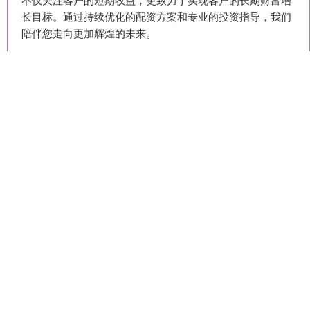
长目标。通过持续优化的配资方案和专业的投资指导，我们
陪伴您走向更加辉煌的未来。
话题标签
江苏配资网APP下载
按月配资APP下载
玉满堂配资官网
金猎人配资APP下载
金铺子配资官网
股票杠杆交易APP下载
宏融信配资APP下载
牛策略配资平台
汇通资管配资APP下载
粤友配资官网
百胜证券平台
中国配资网