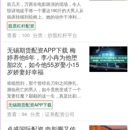
前几天，万茜在电影路演的现场，令人
惊讶地徒手将一个重达190斤的大男人从
病床转移到轮椅上。她的动作干净利
落、果断轻松，仿佛拎起一个包一样，
股票杠杆配资
完全没有半点犹豫。视频....
查看：
100
分类：
炒股杠杆平台
无锡期货配资APP下载 梅
婷养他6年，李小冉为他堕
胎2次，如今他55岁娶小15
岁娇妻好幸福
谁能想到，那个曾经在刀剑之间挣扎、
濒临死亡的男人，如今竟然变成了一个
宠妻狂魔？鄢颇的这一生，真是比剧本
还要跌宕起伏，令人咋舌。回望当年，
无锡期货配资APP下载
他不过是个刚从法国留学归....
查看：
94
分类：
证券配资公司
卓盛国际配资 电影圈又传