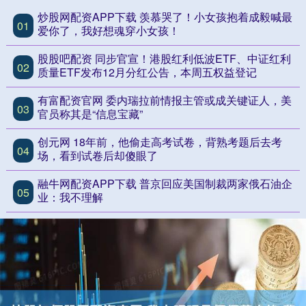
炒股网配资APP下载 羡慕哭了！小女孩抱着成毅喊最
01
爱你了，我好想魂穿小女孩！
股股吧配资 同步官宣！港股红利低波ETF、中证红利
02
质量ETF发布12月分红公告，本周五权益登记
有富配资官网 委内瑞拉前情报主管或成关键证人，美
03
官员称其是“信息宝藏”
创元网 18年前，他偷走高考试卷，背熟考题后去考
04
场，看到试卷后却傻眼了
融牛网配资APP下载 普京回应美国制裁两家俄石油企
05
业：我不理解