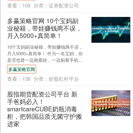
查看：
109
分类：
证券配资公司
多赢策略官网 10个宝妈副
业秘籍，带娃赚钱两不误，
月入5000+真简单！
10个宝妈副业秘籍，带娃赚钱两不误，
月入5000+真简单！ 作为一名宝妈，你
是否也曾一边抱着娃，一边刷着手机，
心里暗暗着急：别人带娃还能月入过
多赢策略官网
万，我怎么连赚点零....
查看：
138
分类：
炒股杠杆平台
股指期货配资公司平台 新
手爸妈必入！
smartcareCUBE奶瓶消毒
柜，把韩国品质无菌守护搬
进家