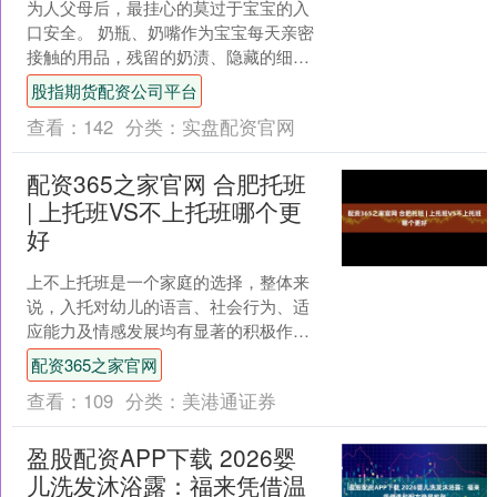
为人父母后，最挂心的莫过于宝宝的入
口安全。 奶瓶、奶嘴作为宝宝每天亲密
接触的用品，残留的奶渍、隐藏的细
菌，稍不注意就可能成为健康隐患。传
股指期货配资公司平台
统水煮消毒麻烦又耗时，普....
查看：
142
分类：
实盘配资官网
配资365之家官网 合肥托班
| 上托班VS不上托班哪个更
好
上不上托班是一个家庭的选择，整体来
说，入托对幼儿的语言、社会行为、适
应能力及情感发展均有显著的积极作
用，需不需要托班"带娃"，每个家庭自由
配资365之家官网
选择。....
查看：
109
分类：
美港通证券
盈股配资APP下载 2026婴
儿洗发沐浴露：福来凭借温