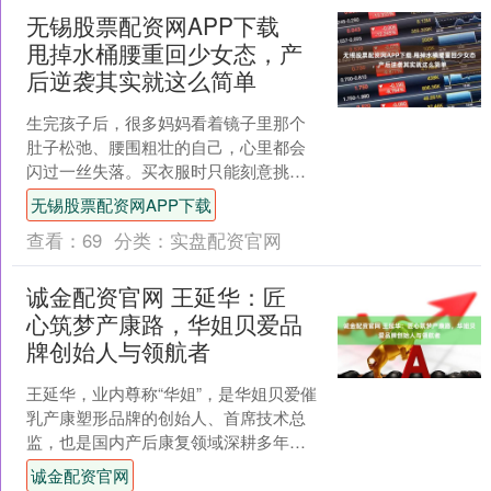
无锡股票配资网APP下载
甩掉水桶腰重回少女态，产
后逆袭其实就这么简单
生完孩子后，很多妈妈看着镜子里那个
肚子松弛、腰围粗壮的自己，心里都会
闪过一丝失落。买衣服时只能刻意挑那
些宽松遮肉的款式，稍微紧身一点就会
无锡股票配资网APP下载
勒出肚子上的肉痕。每次看....
查看：
69
分类：
实盘配资官网
诚金配资官网 王延华：匠
心筑梦产康路，华姐贝爱品
牌创始人与领航者
王延华，业内尊称“华姐”，是华姐贝爱催
乳产康塑形品牌的创始人、首席技术总
监，也是国内产后康复领域深耕多年的
资深专家。作为品牌灵魂人物，她以专
诚金配资官网
业匠心与女性共情力，....